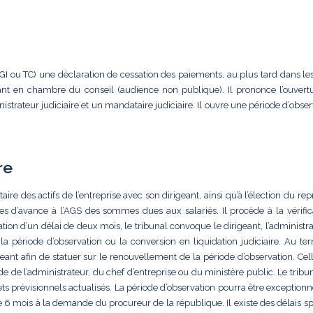
TGI ou TC) une déclaration de cessation des paiements, au plus tard dans les
eant en chambre du conseil (audience non publique). Il prononce l’ouvert
strateur judiciaire et un mandataire judiciaire. Il ouvre une période d’obse
re
aire des actifs de l’entreprise avec son dirigeant, ainsi qu’à l’élection du re
des d’avance à l’AGS des sommes dues aux salariés. Il procède à la vérific
ation d’un délai de deux mois, le tribunal convoque le dirigeant, l’administra
 la période d’observation ou la conversion en liquidation judiciaire. Au te
eant afin de statuer sur le renouvellement de la période d’observation. Cell
de l’administrateur, du chef d’entreprise ou du ministère public. Le tribun
s prévisionnels actualisés. La période d’observation pourra être exception
 6 mois à la demande du procureur de la république. Il existe des délais sp