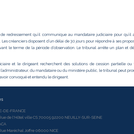
lan de redressement qu’il communique au mandataire judiciaire pour qu’il 
Les créanciers disposent d’un délai de 30 jours pour répondre à ses proposi
vant le terme de la période d’observation. Le tribunal arrête un plan et d
ciaire et le dirigeant recherchent des solutions de cession partielle ou 
 l’administrateur, du mandataire ou du ministère public, le tribunal peut pr
 avoir convoqué et entendu le dirigeant.
es
LE-DE-FRANCE
 de l'Hôtel ville CS 70005 92200 NEUILLY-SUR-SEINE
ACA
 Maréchal Joffre 06000 NICE