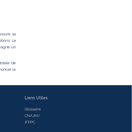
assure sa
tions. Le
ésigne un
totale de
ononcer la
Liens Utiles
Glossaire
CNAJMJ
IFPPC