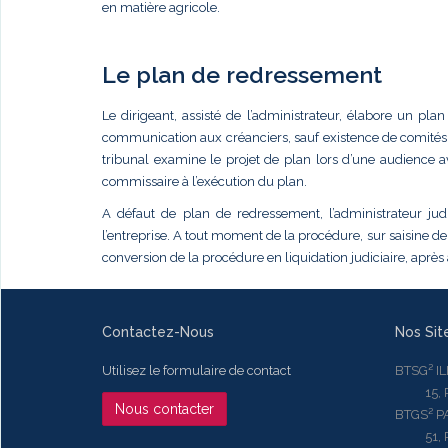
en matière agricole.
Le plan de redressement
Le dirigeant, assisté de l’administrateur, élabore un p
communication aux créanciers, sauf existence de comités. 
tribunal examine le projet de plan lors d’une audience a
commissaire à l’exécution du plan.
A défaut de plan de redressement, l’administrateur judi
l’entreprise. A tout moment de la procédure, sur saisine de
conversion de la procédure en liquidation judiciaire, après
Contactez-Nous
Nos Sit
Utilisez le formulaire de contact
BTSG² I
15, Rue
Nous contacter
BTGS² P
51, Rue