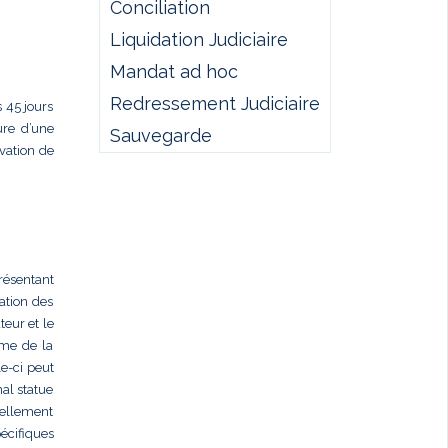
Conciliation
Liquidation Judiciaire
Mandat ad hoc
Redressement Judiciaire
 45 jours
ure d’une
Sauvegarde
rvation de
présentant
ation des
teur et le
rme de la
e-ci peut
al statue
nellement
écifiques