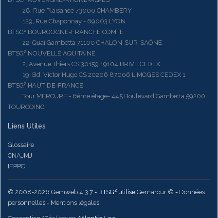
28, Rue Plaisance 73000 CHAMBERY
129, Rue Chaponnay - 69003 LYON
BTSG² BOURGOGNE-FRANCHE COMTE
22, Quai Gambetta 71100 CHALON-SUR-SAÔNE
BTSG² NOUVELLE AQUITAINE
2, Avenue Thiers CS 30159 19104 BRIVE CEDEX
19, Bd. Victor Hugo CS 20206 87006 LIMOGES CEDEX 1
BTSG² HAUT-DE-FRANCE
Tour MERCURE - 6ème étage- 445 Boulevard Gambetta 59200
TOURCOING
Liens Utiles
Glossaire
CNAJMJ
IFPPC
© 2008-2026 Gemweb 4.3.7
- BTSG² utilise
Gemarcur ©
-
Données
personnelles
-
Mentions légales