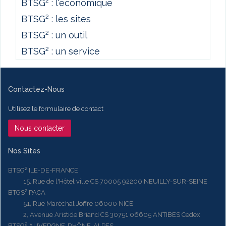
BTSG² : l'économique
BTSG² : les sites
BTSG² : un outil
BTSG² : un service
Contactez-Nous
Utilisez le formulaire de contact
Nous contacter
Nos Sites
BTSG² ILE-DE-FRANCE
15, Rue de l'Hôtel ville CS 70005 92200 NEUILLY-SUR-SEINE
BTGS² PACA
51, Rue Maréchal Joffre 06000 NICE
2, Avenue Aristide Briand CS 30751 06605 ANTIBES Cedex
BTSG² AUVERGNE-RHÔNE-ALPES