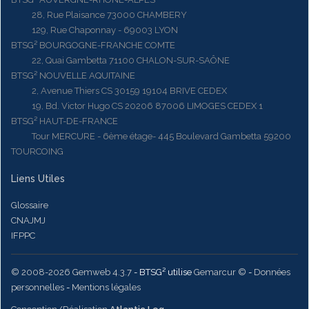
28, Rue Plaisance 73000 CHAMBERY
129, Rue Chaponnay - 69003 LYON
BTSG² BOURGOGNE-FRANCHE COMTE
22, Quai Gambetta 71100 CHALON-SUR-SAÔNE
BTSG² NOUVELLE AQUITAINE
2, Avenue Thiers CS 30159 19104 BRIVE CEDEX
19, Bd. Victor Hugo CS 20206 87006 LIMOGES CEDEX 1
BTSG² HAUT-DE-FRANCE
Tour MERCURE - 6ème étage- 445 Boulevard Gambetta 59200
TOURCOING
Liens Utiles
Glossaire
CNAJMJ
IFPPC
© 2008-2026 Gemweb 4.3.7
- BTSG² utilise
Gemarcur ©
-
Données
personnelles
-
Mentions légales