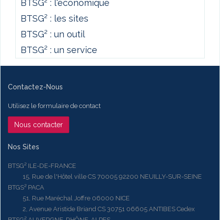
BTSG² : l'économique
BTSG² : les sites
BTSG² : un outil
BTSG² : un service
Contactez-Nous
Utilisez le formulaire de contact
Nous contacter
Nos Sites
BTSG² ILE-DE-FRANCE
15, Rue de l'Hôtel ville CS 70005 92200 NEUILLY-SUR-SEINE
BTGS² PACA
51, Rue Maréchal Joffre 06000 NICE
2, Avenue Aristide Briand CS 30751 06605 ANTIBES Cedex
BTSG² AUVERGNE-RHÔNE-ALPES