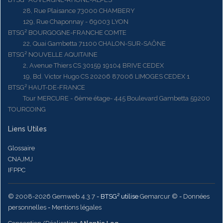
28, Rue Plaisance 73000 CHAMBERY
129, Rue Chaponnay - 69003 LYON
BTSG² BOURGOGNE-FRANCHE COMTE
22, Quai Gambetta 71100 CHALON-SUR-SAÔNE
BTSG² NOUVELLE AQUITAINE
2, Avenue Thiers CS 30159 19104 BRIVE CEDEX
19, Bd. Victor Hugo CS 20206 87006 LIMOGES CEDEX 1
BTSG² HAUT-DE-FRANCE
Tour MERCURE - 6ème étage- 445 Boulevard Gambetta 59200
TOURCOING
Liens Utiles
Glossaire
CNAJMJ
IFPPC
© 2008-2026 Gemweb 4.3.7
- BTSG² utilise
Gemarcur ©
-
Données
personnelles
-
Mentions légales