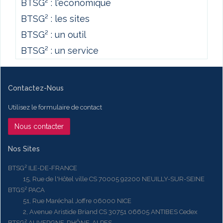
BTSG² : l'économique
BTSG² : les sites
BTSG² : un outil
BTSG² : un service
Contactez-Nous
Utilisez le formulaire de contact
Nous contacter
Nos Sites
BTSG² ILE-DE-FRANCE
15, Rue de l'Hôtel ville CS 70005 92200 NEUILLY-SUR-SEINE
BTGS² PACA
51, Rue Maréchal Joffre 06000 NICE
2, Avenue Aristide Briand CS 30751 06605 ANTIBES Cedex
BTSG² AUVERGNE-RHÔNE-ALPES