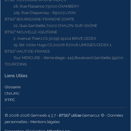
28, Rue Plaisance 73000 CHAMBERY
129, Rue Chaponnay - 69003 LYON
BTSG² BOURGOGNE-FRANCHE COMTE
22, Quai Gambetta 71100 CHALON-SUR-SAÔNE
BTSG² NOUVELLE AQUITAINE
2, Avenue Thiers CS 30159 19104 BRIVE CEDEX
19, Bd. Victor Hugo CS 20206 87006 LIMOGES CEDEX 1
BTSG² HAUT-DE-FRANCE
Tour MERCURE - 6ème étage- 445 Boulevard Gambetta 59200
TOURCOING
Liens Utiles
Glossaire
CNAJMJ
IFPPC
© 2008-2026 Gemweb 4.3.7
- BTSG² utilise
Gemarcur ©
-
Données
personnelles
-
Mentions légales