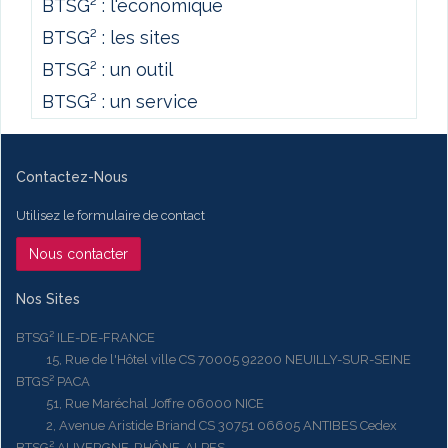
BTSG² : l'économique
BTSG² : les sites
BTSG² : un outil
BTSG² : un service
Contactez-Nous
Utilisez le formulaire de contact
Nous contacter
Nos Sites
BTSG² ILE-DE-FRANCE
15, Rue de l'Hôtel ville CS 70005 92200 NEUILLY-SUR-SEINE
BTGS² PACA
51, Rue Maréchal Joffre 06000 NICE
2, Avenue Aristide Briand CS 30751 06605 ANTIBES Cedex
BTSG² AUVERGNE-RHÔNE-ALPES