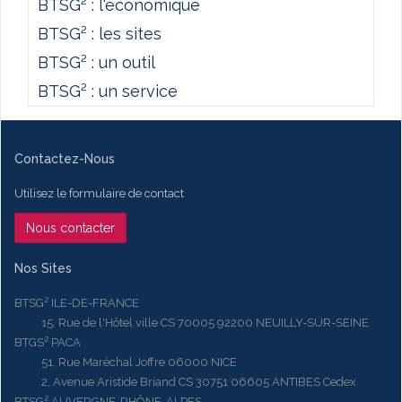
BTSG² : l'économique
BTSG² : les sites
BTSG² : un outil
BTSG² : un service
Contactez-Nous
Utilisez le formulaire de contact
Nous contacter
Nos Sites
BTSG² ILE-DE-FRANCE
15, Rue de l'Hôtel ville CS 70005 92200 NEUILLY-SUR-SEINE
BTGS² PACA
51, Rue Maréchal Joffre 06000 NICE
2, Avenue Aristide Briand CS 30751 06605 ANTIBES Cedex
BTSG² AUVERGNE-RHÔNE-ALPES