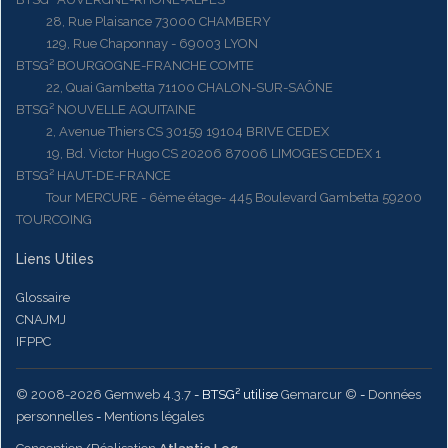
28, Rue Plaisance 73000 CHAMBERY
129, Rue Chaponnay - 69003 LYON
BTSG² BOURGOGNE-FRANCHE COMTE
22, Quai Gambetta 71100 CHALON-SUR-SAÔNE
BTSG² NOUVELLE AQUITAINE
2, Avenue Thiers CS 30159 19104 BRIVE CEDEX
19, Bd. Victor Hugo CS 20206 87006 LIMOGES CEDEX 1
BTSG² HAUT-DE-FRANCE
Tour MERCURE - 6ème étage- 445 Boulevard Gambetta 59200
TOURCOING
Liens Utiles
Glossaire
CNAJMJ
IFPPC
© 2008-2026 Gemweb 4.3.7
- BTSG² utilise
Gemarcur ©
-
Données
personnelles
-
Mentions légales