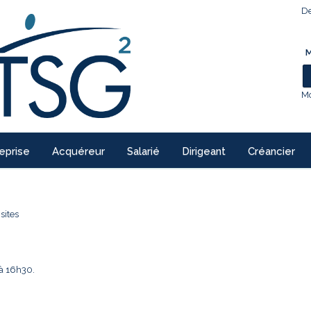
De
M
Mo
eprise
Acquéreur
Salarié
Dirigeant
Créancier
sites
 à 16h30.