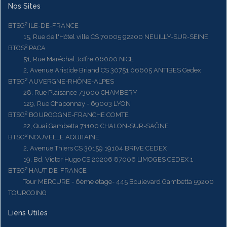
Nos Sites
BTSG² ILE-DE-FRANCE
15, Rue de l'Hôtel ville CS 70005 92200 NEUILLY-SUR-SEINE
BTGS² PACA
51, Rue Maréchal Joffre 06000 NICE
2, Avenue Aristide Briand CS 30751 06605 ANTIBES Cedex
BTSG² AUVERGNE-RHÔNE-ALPES
28, Rue Plaisance 73000 CHAMBERY
129, Rue Chaponnay - 69003 LYON
BTSG² BOURGOGNE-FRANCHE COMTE
22, Quai Gambetta 71100 CHALON-SUR-SAÔNE
BTSG² NOUVELLE AQUITAINE
2, Avenue Thiers CS 30159 19104 BRIVE CEDEX
19, Bd. Victor Hugo CS 20206 87006 LIMOGES CEDEX 1
BTSG² HAUT-DE-FRANCE
Tour MERCURE - 6ème étage- 445 Boulevard Gambetta 59200
TOURCOING
Liens Utiles