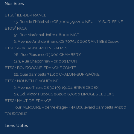
Nos Sites
BTSG² ILE-DE-FRANCE
15, Rue de l'Hôtel ville CS 70005 92200 NEUILLY-SUR-SEINE
BTGS² PACA
51, Rue Maréchal Joffre 06000 NICE
2, Avenue Aristide Briand CS 30751 06605 ANTIBES Cedex
BTSG² AUVERGNE-RHÔNE-ALPES
28, Rue Plaisance 73000 CHAMBERY
129, Rue Chaponnay - 69003 LYON
BTSG² BOURGOGNE-FRANCHE COMTE
22, Quai Gambetta 71100 CHALON-SUR-SAÔNE
BTSG² NOUVELLE AQUITAINE
2, Avenue Thiers CS 30159 19104 BRIVE CEDEX
19, Bd. Victor Hugo CS 20206 87006 LIMOGES CEDEX 1
BTSG² HAUT-DE-FRANCE
Tour MERCURE - 6ème étage- 445 Boulevard Gambetta 59200
TOURCOING
Liens Utiles