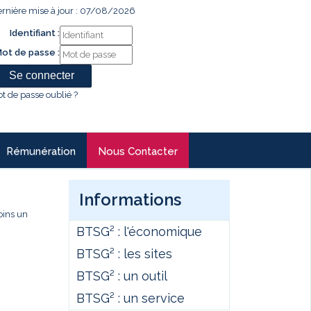
rnière mise à jour : 07/08/2026
Identifiant :
ot de passe :
t de passe oublié ?
Rémunération
Nous Contacter
Informations
oins un
BTSG² : l'économique
BTSG² : les sites
BTSG² : un outil
BTSG² : un service