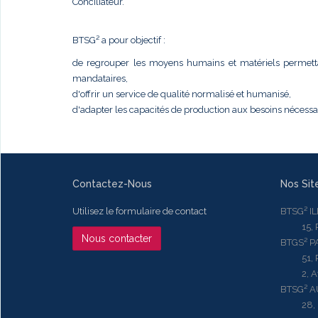
Conciliateur.
BTSG² a pour objectif :
de regrouper les moyens humains et matériels permettant
mandataires,
d'offrir un service de qualité normalisé et humanisé,
d'adapter les capacités de production aux besoins nécess
Contactez-Nous
Nos Sit
Utilisez le formulaire de contact
BTSG² I
15, Rue
Nous contacter
BTGS² P
51, Rue
2, Aven
BTSG² 
28, Ru