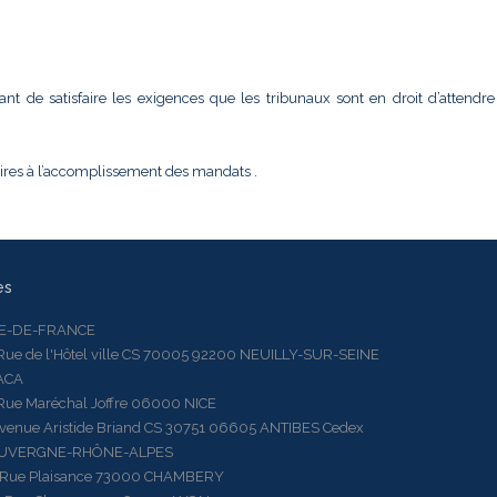
 de satisfaire les exigences que les tribunaux sont en droit d’attendre
aires à l’accomplissement des mandats .
es
LE-DE-FRANCE
 de l'Hôtel ville CS 70005 92200 NEUILLY-SUR-SEINE
ACA
 Maréchal Joffre 06000 NICE
ue Aristide Briand CS 30751 06605 ANTIBES Cedex
AUVERGNE-RHÔNE-ALPES
e Plaisance 73000 CHAMBERY