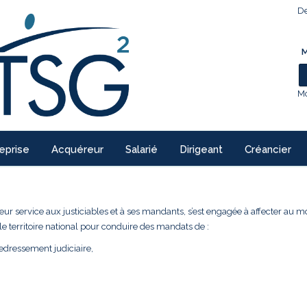
De
M
Mo
eprise
Acquéreur
Salarié
Dirigeant
Créancier
leur service aux justiciables et à ses mandants, s’est engagée à affecter au m
le territoire national pour conduire des mandats de :
edressement judiciaire,