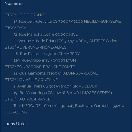
Nos Sites
BTSG² ILE-DE-FRANCE
15, Rue de l'Hôtel ville CS 70005 92200 NEUILLY-SUR-SEINE
BTGS² PACA
51, Rue Maréchal Joffre 06000 NICE
2, Avenue Aristide Briand CS 30751 06605 ANTIBES Cedex
BTSG² AUVERGNE-RHÔNE-ALPES
28, Rue Plaisance 73000 CHAMBERY
129, Rue Chaponnay - 69003 LYON
BTSG² BOURGOGNE-FRANCHE COMTE
22, Quai Gambetta 71100 CHALON-SUR-SAÔNE
BTSG² NOUVELLE AQUITAINE
2, Avenue Thiers CS 30159 19104 BRIVE CEDEX
19, Bd. Victor Hugo CS 20206 87006 LIMOGES CEDEX 1
BTSG² HAUT-DE-FRANCE
Tour MERCURE - 6ème étage- 445 Boulevard Gambetta 59200
TOURCOING
Liens Utiles