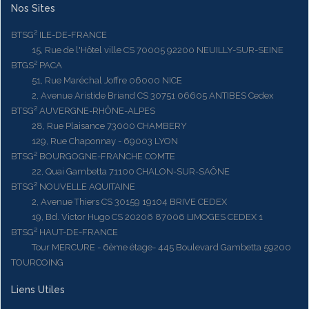
Nos Sites
BTSG² ILE-DE-FRANCE
15, Rue de l'Hôtel ville CS 70005 92200 NEUILLY-SUR-SEINE
BTGS² PACA
51, Rue Maréchal Joffre 06000 NICE
2, Avenue Aristide Briand CS 30751 06605 ANTIBES Cedex
BTSG² AUVERGNE-RHÔNE-ALPES
28, Rue Plaisance 73000 CHAMBERY
129, Rue Chaponnay - 69003 LYON
BTSG² BOURGOGNE-FRANCHE COMTE
22, Quai Gambetta 71100 CHALON-SUR-SAÔNE
BTSG² NOUVELLE AQUITAINE
2, Avenue Thiers CS 30159 19104 BRIVE CEDEX
19, Bd. Victor Hugo CS 20206 87006 LIMOGES CEDEX 1
BTSG² HAUT-DE-FRANCE
Tour MERCURE - 6ème étage- 445 Boulevard Gambetta 59200
TOURCOING
Liens Utiles