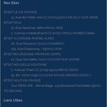
Nos Sites
BTSG² ILE-DE-FRANCE
15, Rue de l'Hôtel ville CS 70005 92200 NEUILLY-SUR-SEINE
BTGS² PACA
51, Rue Maréchal Joffre 06000 NICE
2, Avenue Aristide Briand CS 30751 06605 ANTIBES Cedex
BTSG² AUVERGNE-RHÔNE-ALPES
28, Rue Plaisance 73000 CHAMBERY
129, Rue Chaponnay - 69003 LYON
BTSG² BOURGOGNE-FRANCHE COMTE
22, Quai Gambetta 71100 CHALON-SUR-SAÔNE
BTSG² NOUVELLE AQUITAINE
2, Avenue Thiers CS 30159 19104 BRIVE CEDEX
19, Bd. Victor Hugo CS 20206 87006 LIMOGES CEDEX 1
BTSG² HAUT-DE-FRANCE
Tour MERCURE - 6ème étage- 445 Boulevard Gambetta 59200
TOURCOING
Liens Utiles