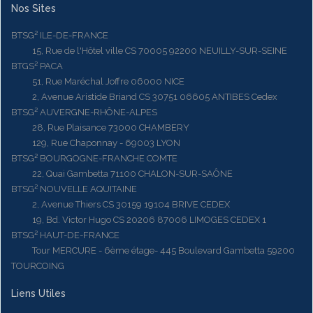
Nos Sites
BTSG² ILE-DE-FRANCE
15, Rue de l'Hôtel ville CS 70005 92200 NEUILLY-SUR-SEINE
BTGS² PACA
51, Rue Maréchal Joffre 06000 NICE
2, Avenue Aristide Briand CS 30751 06605 ANTIBES Cedex
BTSG² AUVERGNE-RHÔNE-ALPES
28, Rue Plaisance 73000 CHAMBERY
129, Rue Chaponnay - 69003 LYON
BTSG² BOURGOGNE-FRANCHE COMTE
22, Quai Gambetta 71100 CHALON-SUR-SAÔNE
BTSG² NOUVELLE AQUITAINE
2, Avenue Thiers CS 30159 19104 BRIVE CEDEX
19, Bd. Victor Hugo CS 20206 87006 LIMOGES CEDEX 1
BTSG² HAUT-DE-FRANCE
Tour MERCURE - 6ème étage- 445 Boulevard Gambetta 59200
TOURCOING
Liens Utiles