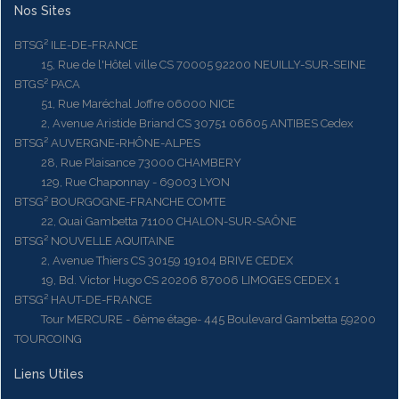
Nos Sites
BTSG² ILE-DE-FRANCE
15, Rue de l'Hôtel ville CS 70005 92200 NEUILLY-SUR-SEINE
BTGS² PACA
51, Rue Maréchal Joffre 06000 NICE
2, Avenue Aristide Briand CS 30751 06605 ANTIBES Cedex
BTSG² AUVERGNE-RHÔNE-ALPES
28, Rue Plaisance 73000 CHAMBERY
129, Rue Chaponnay - 69003 LYON
BTSG² BOURGOGNE-FRANCHE COMTE
22, Quai Gambetta 71100 CHALON-SUR-SAÔNE
BTSG² NOUVELLE AQUITAINE
2, Avenue Thiers CS 30159 19104 BRIVE CEDEX
19, Bd. Victor Hugo CS 20206 87006 LIMOGES CEDEX 1
BTSG² HAUT-DE-FRANCE
Tour MERCURE - 6ème étage- 445 Boulevard Gambetta 59200
TOURCOING
Liens Utiles