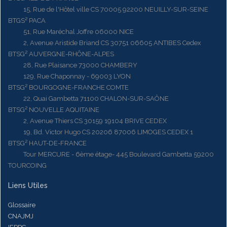
15, Rue de l'Hôtel ville CS 70005 92200 NEUILLY-SUR-SEINE
BTGS² PACA
51, Rue Maréchal Joffre 06000 NICE
2, Avenue Aristide Briand CS 30751 06605 ANTIBES Cedex
BTSG² AUVERGNE-RHÔNE-ALPES
28, Rue Plaisance 73000 CHAMBERY
129, Rue Chaponnay - 69003 LYON
BTSG² BOURGOGNE-FRANCHE COMTE
22, Quai Gambetta 71100 CHALON-SUR-SAÔNE
BTSG² NOUVELLE AQUITAINE
2, Avenue Thiers CS 30159 19104 BRIVE CEDEX
19, Bd. Victor Hugo CS 20206 87006 LIMOGES CEDEX 1
BTSG² HAUT-DE-FRANCE
Tour MERCURE - 6ème étage- 445 Boulevard Gambetta 59200
TOURCOING
Liens Utiles
Glossaire
CNAJMJ