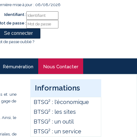
rnière mise à jour : 06/08/2026
Identifiant :
ot de passe :
t de passe oublié ?
Rémunération
Nous Contacter
Informations
ls et une
BTSG² : l'économique
un gage de
BTSG² : les sites
 Ainsi, le
BTSG² : un outil
BTSG² : un service
iales, de