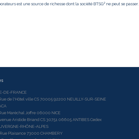
borateurs est une source de richesse dont la société BTSG² ne peut se passer.
es
LE-DE-FRANCE
 de l'Hôtel ville CS 70005 92200 NEUILLY-SUR-SEINE
ACA
 Maréchal Joffre 06000 NICE
ue Aristide Briand CS 30751 06605 ANTIBES Cedex
AUVERGNE-RHÔNE-ALPES
e Plaisance 73000 CHAMBERY