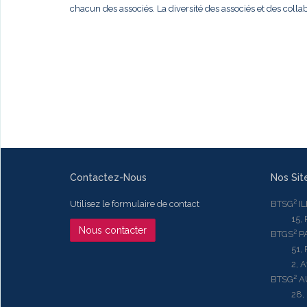
chacun des associés. La diversité des associés et des colla
Contactez-Nous
Nos Sit
Utilisez le formulaire de contact
BTSG² I
15, Rue
Nous contacter
BTGS² P
51, Rue
2, Aven
BTSG² 
28, Ru