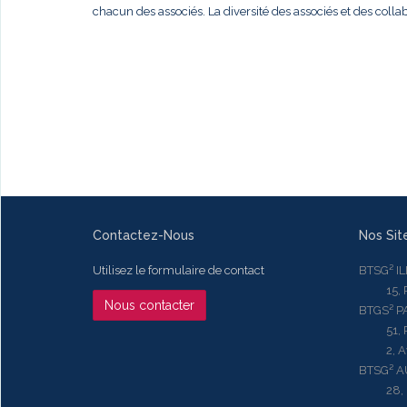
chacun des associés. La diversité des associés et des colla
Contactez-Nous
Nos Sit
Utilisez le formulaire de contact
BTSG² I
15, Rue
Nous contacter
BTGS² P
51, Rue
2, Aven
BTSG² 
28, Ru