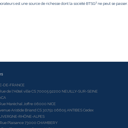
borateurs est une source de richesse dont la société BTSG² ne peut se passer.
es
LE-DE-FRANCE
 de l'Hôtel ville CS 70005 92200 NEUILLY-SUR-SEINE
ACA
 Maréchal Joffre 06000 NICE
ue Aristide Briand CS 30751 06605 ANTIBES Cedex
AUVERGNE-RHÔNE-ALPES
e Plaisance 73000 CHAMBERY