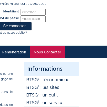
rnière mise à jour : 07/08/2026
Identifiant :
ot de passe :
t de passe oublié ?
Rémunération
Nous Contacter
Informations
ls et une
BTSG² : l'économique
un gage de
BTSG² : les sites
 Ainsi, le
BTSG² : un outil
BTSG² : un service
iales, de