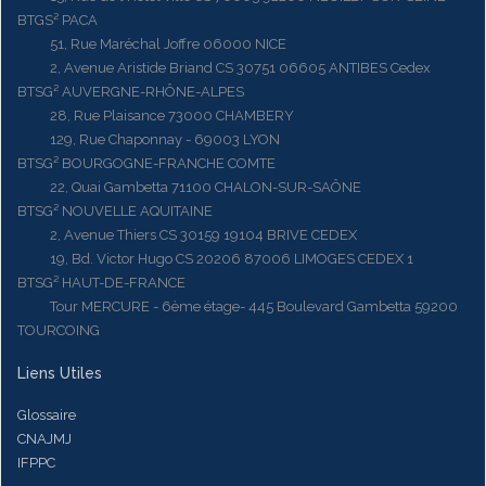
BTGS² PACA
51, Rue Maréchal Joffre 06000 NICE
2, Avenue Aristide Briand CS 30751 06605 ANTIBES Cedex
BTSG² AUVERGNE-RHÔNE-ALPES
28, Rue Plaisance 73000 CHAMBERY
129, Rue Chaponnay - 69003 LYON
BTSG² BOURGOGNE-FRANCHE COMTE
22, Quai Gambetta 71100 CHALON-SUR-SAÔNE
BTSG² NOUVELLE AQUITAINE
2, Avenue Thiers CS 30159 19104 BRIVE CEDEX
19, Bd. Victor Hugo CS 20206 87006 LIMOGES CEDEX 1
BTSG² HAUT-DE-FRANCE
Tour MERCURE - 6ème étage- 445 Boulevard Gambetta 59200
TOURCOING
Liens Utiles
Glossaire
CNAJMJ
IFPPC