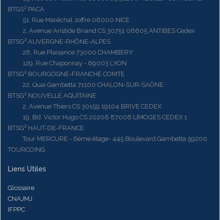
BTGS² PACA
51, Rue Maréchal Joffre 06000 NICE
2, Avenue Aristide Briand CS 30751 06605 ANTIBES Cedex
BTSG² AUVERGNE-RHÔNE-ALPES
28, Rue Plaisance 73000 CHAMBERY
129, Rue Chaponnay - 69003 LYON
BTSG² BOURGOGNE-FRANCHE COMTE
22, Quai Gambetta 71100 CHALON-SUR-SAÔNE
BTSG² NOUVELLE AQUITAINE
2, Avenue Thiers CS 30159 19104 BRIVE CEDEX
19, Bd. Victor Hugo CS 20206 87006 LIMOGES CEDEX 1
BTSG² HAUT-DE-FRANCE
Tour MERCURE - 6ème étage- 445 Boulevard Gambetta 59200
TOURCOING
Liens Utiles
Glossaire
CNAJMJ
IFPPC