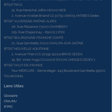
BTGS² PACA
51, Rue Maréchal Joffre 06000 NICE
2, Avenue Aristide Briand CS 30751 06605 ANTIBES Cedex
BTSG² AUVERGNE-RHÔNE-ALPES
28, Rue Plaisance 73000 CHAMBERY
129, Rue Chaponnay - 69003 LYON
BTSG² BOURGOGNE-FRANCHE COMTE
22, Quai Gambetta 71100 CHALON-SUR-SAÔNE
BTSG² NOUVELLE AQUITAINE
2, Avenue Thiers CS 30159 19104 BRIVE CEDEX
19, Bd. Victor Hugo CS 20206 87006 LIMOGES CEDEX 1
BTSG² HAUT-DE-FRANCE
Tour MERCURE - 6ème étage- 445 Boulevard Gambetta 59200
TOURCOING
Liens Utiles
Glossaire
CNAJMJ
IFPPC