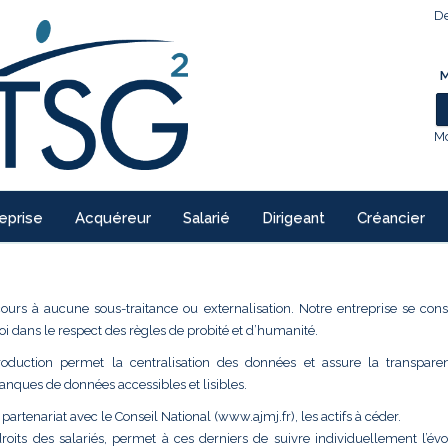
De
M
Mo
eprise
Acquéreur
Salarié
Dirigeant
Créancier
cours à aucune sous-traitance ou externalisation. Notre entreprise se con
oi dans le respect des règles de probité et d’humanité.
production permet la centralisation des données et assure la transpar
ques de données accessibles et lisibles.
partenariat avec le Conseil National (www.ajmj.fr), les actifs à céder.
its des salariés, permet à ces derniers de suivre individuellement l’évol