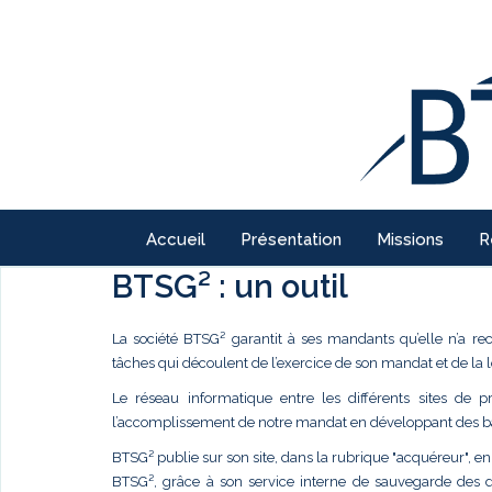
Accueil
Présentation
Missions
R
BTSG² : un outil
La société BTSG² garantit à ses mandants qu’elle n’a re
tâches qui découlent de l’exercice de son mandat et de la l
Le réseau informatique entre les différents sites de 
l’accomplissement de notre mandat en développant des ban
BTSG² publie sur son site, dans la rubrique "acquéreur", en 
BTSG², grâce à son service interne de sauvegarde des dro