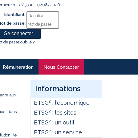
rnière mise à jour : 07/08/2026
Identifiant :
ot de passe :
t de passe oublié ?
Rémunération
Nous Contacter
Informations
sacre aux
BTSG² : l'économique
BTSG² : les sites
ence dans
BTSG² : un outil
BTSG² : un service
ution, le