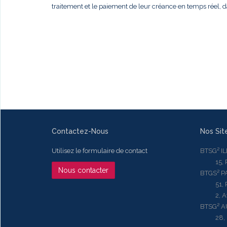
traitement et le paiement de leur créance en temps réel, da
Contactez-Nous
Nos Sit
Utilisez le formulaire de contact
BTSG² I
15, Rue
Nous contacter
BTGS² P
51, Rue
2, Aven
BTSG² 
28, Ru