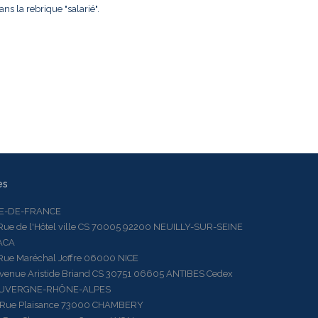
ns la rebrique "salarié".
es
LE-DE-FRANCE
 de l'Hôtel ville CS 70005 92200 NEUILLY-SUR-SEINE
ACA
 Maréchal Joffre 06000 NICE
ue Aristide Briand CS 30751 06605 ANTIBES Cedex
AUVERGNE-RHÔNE-ALPES
e Plaisance 73000 CHAMBERY