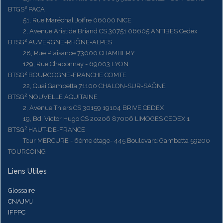
BTGS² PACA
51, Rue Maréchal Joffre 06000 NICE
2, Avenue Aristide Briand CS 30751 06605 ANTIBES Cedex
BTSG² AUVERGNE-RHÔNE-ALPES
28, Rue Plaisance 73000 CHAMBERY
129, Rue Chaponnay - 69003 LYON
BTSG² BOURGOGNE-FRANCHE COMTE
22, Quai Gambetta 71100 CHALON-SUR-SAÔNE
BTSG² NOUVELLE AQUITAINE
2, Avenue Thiers CS 30159 19104 BRIVE CEDEX
19, Bd. Victor Hugo CS 20206 87006 LIMOGES CEDEX 1
BTSG² HAUT-DE-FRANCE
Tour MERCURE - 6ème étage- 445 Boulevard Gambetta 59200
TOURCOING
Liens Utiles
Glossaire
CNAJMJ
IFPPC