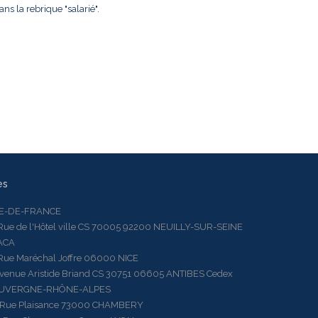
ns la rebrique "salarié".
es
LE-DE-FRANCE
 de l'Hôtel ville CS 70005 92200 NEUILLY-SUR-SEINE
ACA
 Maréchal Joffre 06000 NICE
ue Aristide Briand CS 30751 06605 ANTIBES Cedex
AUVERGNE-RHÔNE-ALPES
e Plaisance 73000 CHAMBERY