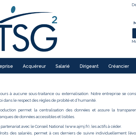
De
M
Mo
eprise
Acquéreur
Salarié
Dirigeant
Créancier
cours à aucune sous-traitance ou externalisation. Notre entreprise se con
oi dans le respect des règles de probité et d’humanité.
production permet la centralisation des données et assure la transpar
ques de données accessibles et lisibles.
partenariat avec le Conseil National (www.ajmj.fr), les actifs à céder.
its des salariés, permet à ces derniers de suivre individuellement l’évol