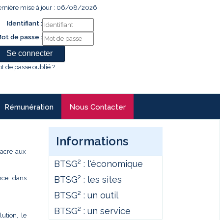
rnière mise à jour : 06/08/2026
Identifiant :
ot de passe :
t de passe oublié ?
Rémunération
Nous Contacter
Informations
sacre aux
BTSG² : l'économique
BTSG² : les sites
ence dans
BTSG² : un outil
BTSG² : un service
ution, le