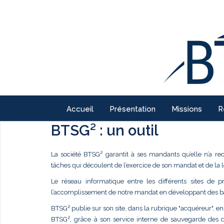
Accueil
Présentation
Missions
R
BTSG² : un outil
La société BTSG² garantit à ses mandants qu’elle n’a re
tâches qui découlent de l’exercice de son mandat et de la l
Le réseau informatique entre les différents sites de 
l’accomplissement de notre mandat en développant des ban
BTSG² publie sur son site, dans la rubrique "acquéreur", en 
BTSG², grâce à son service interne de sauvegarde des dro