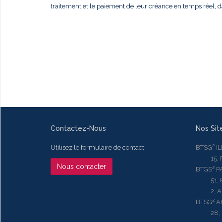
traitement et le paiement de leur créance en temps réel, da
Contactez-Nous
Nos Sit
Utilisez le formulaire de contact
BTSG² I
15, Rue
Nous contacter
BTGS² P
51, Rue
2, Aven
BTSG² 
28, Ru