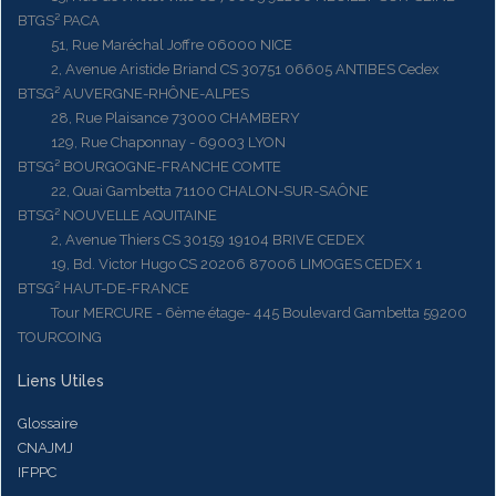
BTGS² PACA
51, Rue Maréchal Joffre 06000 NICE
2, Avenue Aristide Briand CS 30751 06605 ANTIBES Cedex
BTSG² AUVERGNE-RHÔNE-ALPES
28, Rue Plaisance 73000 CHAMBERY
129, Rue Chaponnay - 69003 LYON
BTSG² BOURGOGNE-FRANCHE COMTE
22, Quai Gambetta 71100 CHALON-SUR-SAÔNE
BTSG² NOUVELLE AQUITAINE
2, Avenue Thiers CS 30159 19104 BRIVE CEDEX
19, Bd. Victor Hugo CS 20206 87006 LIMOGES CEDEX 1
BTSG² HAUT-DE-FRANCE
Tour MERCURE - 6ème étage- 445 Boulevard Gambetta 59200
TOURCOING
Liens Utiles
Glossaire
CNAJMJ
IFPPC