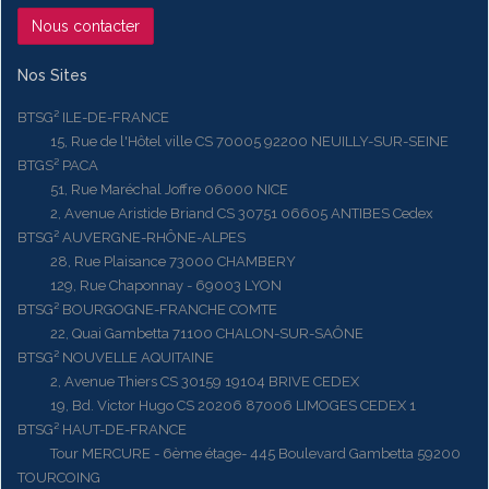
Nous contacter
Nos Sites
BTSG² ILE-DE-FRANCE
15, Rue de l'Hôtel ville CS 70005 92200 NEUILLY-SUR-SEINE
BTGS² PACA
51, Rue Maréchal Joffre 06000 NICE
2, Avenue Aristide Briand CS 30751 06605 ANTIBES Cedex
BTSG² AUVERGNE-RHÔNE-ALPES
28, Rue Plaisance 73000 CHAMBERY
129, Rue Chaponnay - 69003 LYON
BTSG² BOURGOGNE-FRANCHE COMTE
22, Quai Gambetta 71100 CHALON-SUR-SAÔNE
BTSG² NOUVELLE AQUITAINE
2, Avenue Thiers CS 30159 19104 BRIVE CEDEX
19, Bd. Victor Hugo CS 20206 87006 LIMOGES CEDEX 1
BTSG² HAUT-DE-FRANCE
Tour MERCURE - 6ème étage- 445 Boulevard Gambetta 59200
TOURCOING