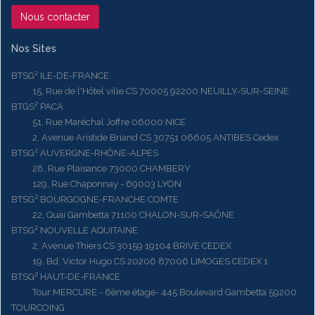
Nous contacter
Nos Sites
BTSG² ILE-DE-FRANCE
15, Rue de l'Hôtel ville CS 70005 92200 NEUILLY-SUR-SEINE
BTGS² PACA
51, Rue Maréchal Joffre 06000 NICE
2, Avenue Aristide Briand CS 30751 06605 ANTIBES Cedex
BTSG² AUVERGNE-RHÔNE-ALPES
28, Rue Plaisance 73000 CHAMBERY
129, Rue Chaponnay - 69003 LYON
BTSG² BOURGOGNE-FRANCHE COMTE
22, Quai Gambetta 71100 CHALON-SUR-SAÔNE
BTSG² NOUVELLE AQUITAINE
2, Avenue Thiers CS 30159 19104 BRIVE CEDEX
19, Bd. Victor Hugo CS 20206 87006 LIMOGES CEDEX 1
BTSG² HAUT-DE-FRANCE
Tour MERCURE - 6ème étage- 445 Boulevard Gambetta 59200
TOURCOING