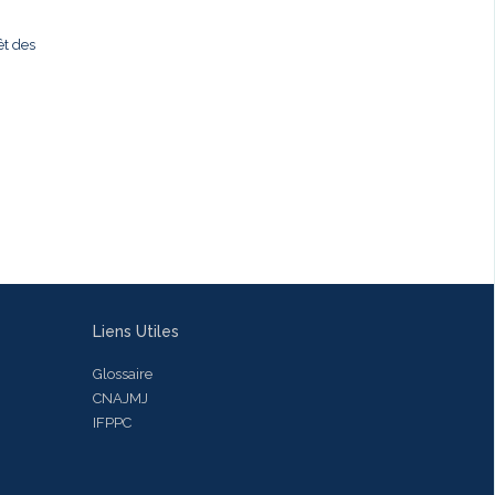
êt des
i
Liens Utiles
Glossaire
CNAJMJ
IFPPC