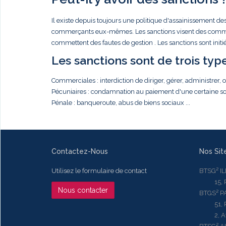
Il existe depuis toujours une politique d'assainissement de
commerçants eux-mêmes. Les sanctions visent des commerçan
commettent des fautes de gestion . Les sanctions sont init
Les sanctions sont de trois type
Commerciales : interdiction de diriger, gérer, administrer,
Pécuniaires : condamnation au paiement d'une certaine so
Pénale : banqueroute, abus de biens sociaux ...
Contactez-Nous
Nos Sit
Utilisez le formulaire de contact
BTSG² I
15, Rue
Nous contacter
BTGS² P
51, Rue
2, Aven