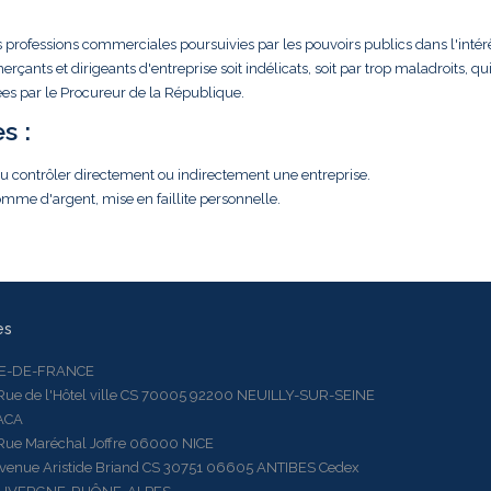
s professions commerciales poursuivies par les pouvoirs publics dans l'intér
ts et dirigeants d'entreprise soit indélicats, soit par trop maladroits, qu
iées par le Procureur de la République.
s :
 ou contrôler directement ou indirectement une entreprise.
mme d'argent, mise en faillite personnelle.
es
LE-DE-FRANCE
 de l'Hôtel ville CS 70005 92200 NEUILLY-SUR-SEINE
ACA
 Maréchal Joffre 06000 NICE
ue Aristide Briand CS 30751 06605 ANTIBES Cedex