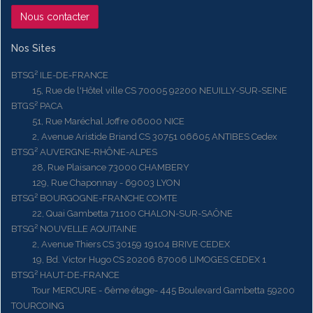
Nous contacter
Nos Sites
BTSG² ILE-DE-FRANCE
15, Rue de l'Hôtel ville CS 70005 92200 NEUILLY-SUR-SEINE
BTGS² PACA
51, Rue Maréchal Joffre 06000 NICE
2, Avenue Aristide Briand CS 30751 06605 ANTIBES Cedex
BTSG² AUVERGNE-RHÔNE-ALPES
28, Rue Plaisance 73000 CHAMBERY
129, Rue Chaponnay - 69003 LYON
BTSG² BOURGOGNE-FRANCHE COMTE
22, Quai Gambetta 71100 CHALON-SUR-SAÔNE
BTSG² NOUVELLE AQUITAINE
2, Avenue Thiers CS 30159 19104 BRIVE CEDEX
19, Bd. Victor Hugo CS 20206 87006 LIMOGES CEDEX 1
BTSG² HAUT-DE-FRANCE
Tour MERCURE - 6ème étage- 445 Boulevard Gambetta 59200
TOURCOING