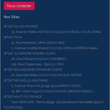
Nous contacter
Nos Sites
BTSG² ILE-DE-FRANCE
15, Rue de l'Hôtel ville CS 70005 92200 NEUILLY-SUR-SEINE
BTGS² PACA
51, Rue Maréchal Joffre 06000 NICE
2, Avenue Aristide Briand CS 30751 06605 ANTIBES Cedex
BTSG² AUVERGNE-RHÔNE-ALPES
28, Rue Plaisance 73000 CHAMBERY
129, Rue Chaponnay - 69003 LYON
BTSG² BOURGOGNE-FRANCHE COMTE
22, Quai Gambetta 71100 CHALON-SUR-SAÔNE
BTSG² NOUVELLE AQUITAINE
2, Avenue Thiers CS 30159 19104 BRIVE CEDEX
19, Bd. Victor Hugo CS 20206 87006 LIMOGES CEDEX 1
BTSG² HAUT-DE-FRANCE
Tour MERCURE - 6ème étage- 445 Boulevard Gambetta 59200
TOURCOING