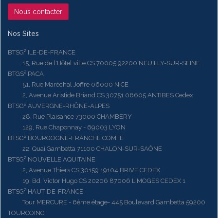
Nous contacter
Nos Sites
BTSG² ILE-DE-FRANCE
15, Rue de l'Hôtel ville CS 70005 92200 NEUILLY-SUR-SEINE
BTGS² PACA
51, Rue Maréchal Joffre 06000 NICE
2, Avenue Aristide Briand CS 30751 06605 ANTIBES Cedex
BTSG² AUVERGNE-RHÔNE-ALPES
28, Rue Plaisance 73000 CHAMBERY
129, Rue Chaponnay - 69003 LYON
BTSG² BOURGOGNE-FRANCHE COMTE
22, Quai Gambetta 71100 CHALON-SUR-SAÔNE
BTSG² NOUVELLE AQUITAINE
2, Avenue Thiers CS 30159 19104 BRIVE CEDEX
19, Bd. Victor Hugo CS 20206 87006 LIMOGES CEDEX 1
BTSG² HAUT-DE-FRANCE
Tour MERCURE - 6ème étage- 445 Boulevard Gambetta 59200
TOURCOING