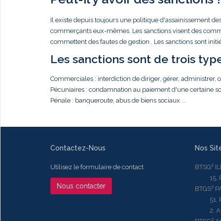
Il existe depuis toujours une politique d'assainissement de
commerçants eux-mêmes. Les sanctions visent des commerçan
commettent des fautes de gestion . Les sanctions sont init
Les sanctions sont de trois type
Commerciales : interdiction de diriger, gérer, administrer,
Pécuniaires : condamnation au paiement d'une certaine so
Pénale : banqueroute, abus de biens sociaux ...
Contactez-Nous
Nos Sit
Utilisez le formulaire de contact
BTSG² I
15, Rue
Nous contacter
BTGS² P
51, Rue
2, Aven