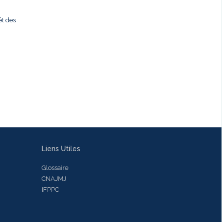
êt des
i
Liens Utiles
Glossaire
CNAJMJ
IFPPC