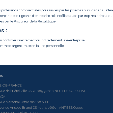
s professions commerciales poursuivies par les pouvoirs publics dans l'intér
ts et dirigeants d'entreprise soit indélicats, soit par trop maladroits, qu
iées par le Procureur de la République.
s :
 ou contrôler directement ou indirectement une entreprise.
mme d'argent, mise en faillite personnelle.
es
LE-DE-FRANCE
 de l'Hôtel ville CS 70005 92200 NEUILLY-SUR-SEINE
ACA
 Maréchal Joffre 06000 NICE
ue Aristide Briand CS 30751 06605 ANTIBES Cedex