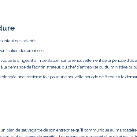
dure
résentant des salariés.
vérification des créances.
voque le dirigeant afin de statuer sur le renouvellement de la période d’obse
à la demande de l’administrateur, du chef d’entreprise ou du ministère publ
prolongée une troisième fois pour une nouvelle période de 6 mois à la dem
pare un plan de sauvegarde de son entreprise qu’il communique au mandataire
ciers, sauf existence de comités. Les créanciers disposent d’un délai de 30 J