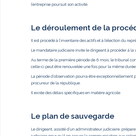
l’entreprise poursuit son activité.
Le déroulement de la procé
Il est procédé à l’inventaire des actifs et à l’élection du rep
Le mandataire judiciaire invite le dirigeant à procéder à la 
Au terme de la première période de 6 mois, le tribunal con
celle-ci peut être renouvelée une fois pour la même durée 
La période d’observation pourra être exceptionnellement 
procureur de la république.
Il existe des délais spécifiques en matière agricole.
Le plan de sauvegarde
Le dirigeant, assisté d’un administrateur judiciaire, pré
judiciaire pour qu’il en assure la communication aux créan