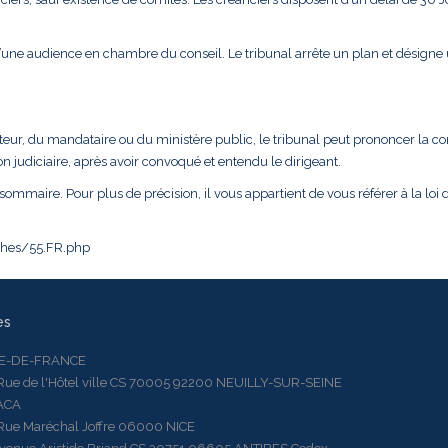
d’une audience en chambre du conseil. Le tribunal arrête un plan et désigne
teur, du mandataire ou du ministère public, le tribunal peut prononcer la c
n judiciaire, après avoir convoqué et entendu le dirigeant.
sommaire. Pour plus de précision, il vous appartient de vous référer à la loi d
iches/55.FR.php
es
LE-DE-FRANCE
 de l'Hôtel ville CS 70005 92200 NEUILLY-SUR-SEINE
ACA
 Maréchal Joffre 06000 NICE