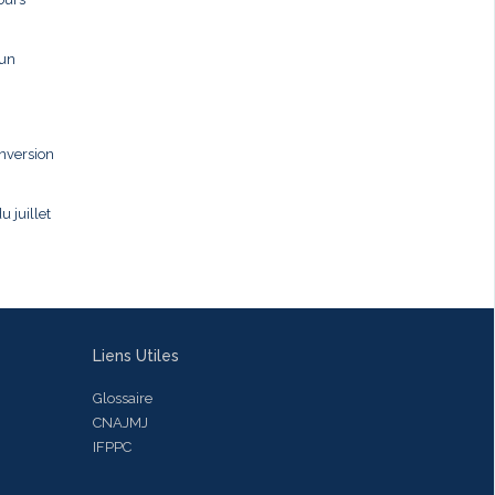
 un
onversion
u juillet
Liens Utiles
Glossaire
CNAJMJ
IFPPC