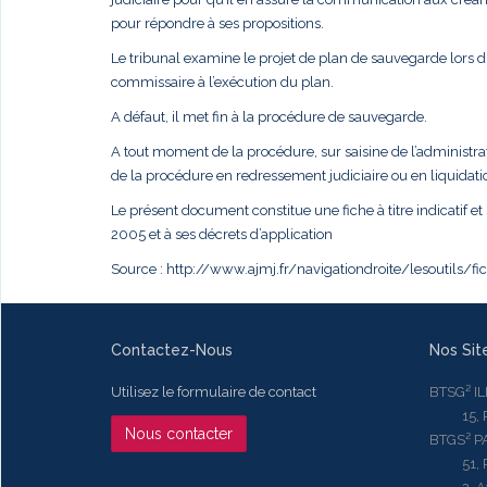
pour répondre à ses propositions.
Le tribunal examine le projet de plan de sauvegarde lors 
commissaire à l’exécution du plan.
A défaut, il met fin à la procédure de sauvegarde.
A tout moment de la procédure, sur saisine de l’administra
de la procédure en redressement judiciaire ou en liquidatio
Le présent document constitue une fiche à titre indicatif et 
2005 et à ses décrets d’application
Source : http://www.ajmj.fr/navigationdroite/lesoutils/f
Contactez-Nous
Nos Sit
Utilisez le formulaire de contact
BTSG² I
15, Rue
Nous contacter
BTGS² P
51, Rue