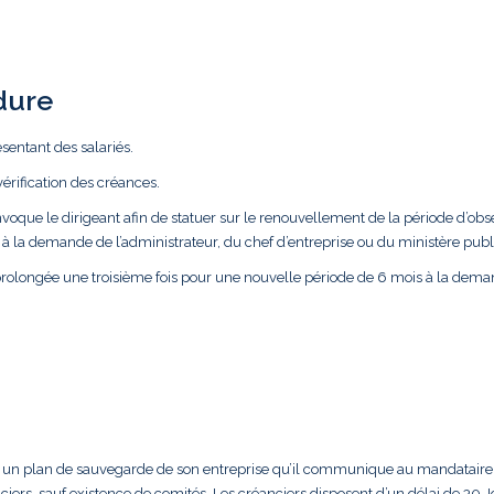
dure
résentant des salariés.
vérification des créances.
voque le dirigeant afin de statuer sur le renouvellement de la période d’obse
à la demande de l’administrateur, du chef d’entreprise ou du ministère publ
prolongée une troisième fois pour une nouvelle période de 6 mois à la dem
pare un plan de sauvegarde de son entreprise qu’il communique au mandataire
ciers, sauf existence de comités. Les créanciers disposent d’un délai de 30 J