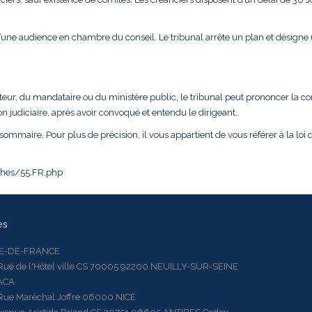
d’une audience en chambre du conseil. Le tribunal arrête un plan et désigne
teur, du mandataire ou du ministère public, le tribunal peut prononcer la c
n judiciaire, après avoir convoqué et entendu le dirigeant.
sommaire. Pour plus de précision, il vous appartient de vous référer à la loi d
iches/55.FR.php
es
LE-DE-FRANCE
 de l'Hôtel ville CS 70005 92200 NEUILLY-SUR-SEINE
ACA
 Maréchal Joffre 06000 NICE