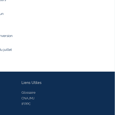
 un
onversion
u juillet
Liens Utiles
Glossaire
CNAJMJ
IFPPC