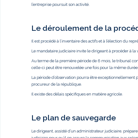
l’entreprise poursuit son activité.
Le déroulement de la procé
Il est procédé à l’inventaire des actifs et à l’élection du rep
Le mandataire judiciaire invite le dirigeant à procéder à la 
Au terme de la première période de 6 mois, le tribunal con
celle-ci peut être renouvelée une fois pour la même durée 
La période d’observation pourra être exceptionnellement 
procureur de la république.
Il existe des délais spécifiques en matière agricole.
Le plan de sauvegarde
Le dirigeant, assisté d’un administrateur judiciaire, pré
judiciaire pour qu’il en assure la communication aux créan