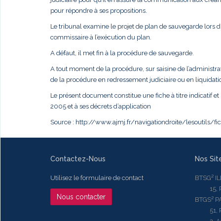
pour répondre à ses propositions.
Le tribunal examine le projet de plan de sauvegarde lors 
commissaire à l’exécution du plan.
A défaut, il met fin à la procédure de sauvegarde.
A tout moment de la procédure, sur saisine de l’administra
de la procédure en redressement judiciaire ou en liquidatio
Le présent document constitue une fiche à titre indicatif et 
2005 et à ses décrets d’application
Source : http://www.ajmj.fr/navigationdroite/lesoutils/f
Contactez-Nous
Nos Sit
Utilisez le formulaire de contact
BTSG² I
15, Rue
Nous contacter
BTGS² P
51, Rue