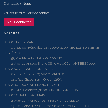
Contactez-Nous
Utilisez le formulaire de contact
Nous contacter
Nos Sites
BTSG² ILE-DE-FRANCE
15, Rue de l'Hôtel ville CS 70005 92200 NEUILLY-SUR-SEINE
BTGS² PACA
51, Rue Maréchal Joffre 06000 NICE
2, Avenue Aristide Briand CS 30751 06605 ANTIBES Cedex
BTSG² AUVERGNE-RHÔNE-ALPES
28, Rue Plaisance 73000 CHAMBERY
129, Rue Chaponnay - 69003 LYON
BTSG² BOURGOGNE-FRANCHE COMTE
22, Quai Gambetta 71100 CHALON-SUR-SAÔNE
BTSG² NOUVELLE AQUITAINE
2, Avenue Thiers CS 30159 19104 BRIVE CEDEX
19, Bd. Victor Hugo CS 20206 87006 LIMOGES CEDEX 1