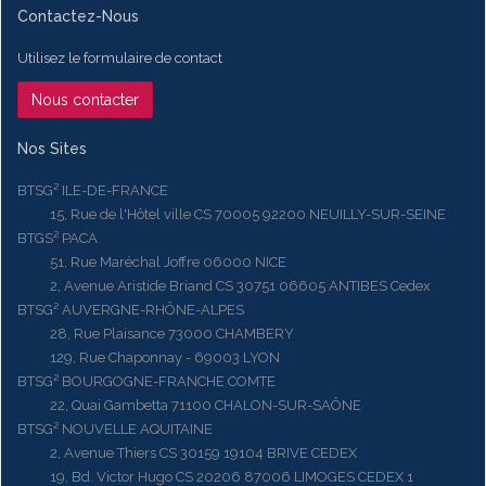
Contactez-Nous
Utilisez le formulaire de contact
Nous contacter
Nos Sites
BTSG² ILE-DE-FRANCE
15, Rue de l'Hôtel ville CS 70005 92200 NEUILLY-SUR-SEINE
BTGS² PACA
51, Rue Maréchal Joffre 06000 NICE
2, Avenue Aristide Briand CS 30751 06605 ANTIBES Cedex
BTSG² AUVERGNE-RHÔNE-ALPES
28, Rue Plaisance 73000 CHAMBERY
129, Rue Chaponnay - 69003 LYON
BTSG² BOURGOGNE-FRANCHE COMTE
22, Quai Gambetta 71100 CHALON-SUR-SAÔNE
BTSG² NOUVELLE AQUITAINE
2, Avenue Thiers CS 30159 19104 BRIVE CEDEX
19, Bd. Victor Hugo CS 20206 87006 LIMOGES CEDEX 1