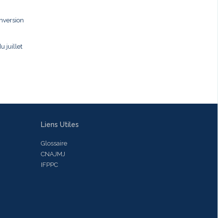
onversion
u juillet
Liens Utiles
Glossaire
CNAJMJ
IFPPC