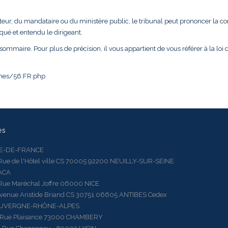
teur, du mandataire ou du ministère public, le tribunal peut prononcer la c
oqué et entendu le dirigeant.
sommaire. Pour plus de précision, il vous appartient de vous référer à la loi d
iches/56.FR.php
es
LE-DE-FRANCE
 de l'Hôtel ville CS 70005 92200 NEUILLY-SUR-SEINE
ACA
 Maréchal Joffre 06000 NICE
ue Aristide Briand CS 30751 06605 ANTIBES Cedex
AUVERGNE-RHÔNE-ALPES
e Plaisance 73000 CHAMBERY