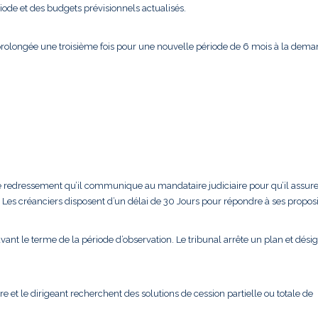
iode et des budgets prévisionnels actualisés.
prolongée une troisième fois pour une nouvelle période de 6 mois à la dem
 de redressement qu’il communique au mandataire judiciaire pour qu’il assure
Les créanciers disposent d’un délai de 30 Jours pour répondre à ses proposi
vant le terme de la période d’observation. Le tribunal arrête un plan et dési
e et le dirigeant recherchent des solutions de cession partielle ou totale de