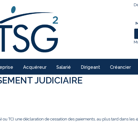
De
M
Mo
eprise
Acquéreur
Salarié
Dirigeant
Créancier
EMENT JUDICIAIRE
GI ou TC) une déclaration de cessation des paiements, au plus tard dans les 4