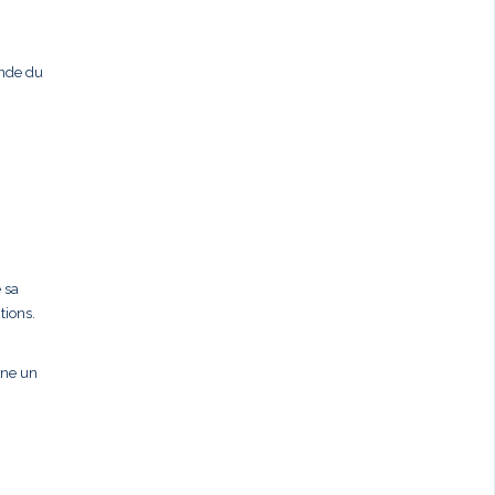
ande du
 sa
tions.
gne un