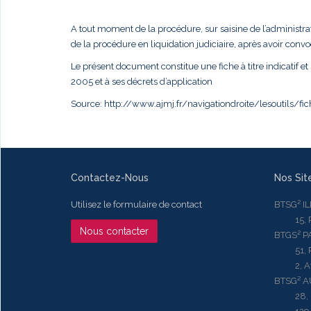
A tout moment de la procédure, sur saisine de l’administra
de la procédure en liquidation judiciaire, après avoir conv
Le présent document constitue une fiche à titre indicatif et 
2005 et à ses décrets d’application
Source: http://www.ajmj.fr/navigationdroite/lesoutils/f
Contactez-Nous
Nos Sit
Utilisez le formulaire de contact
BTSG² I
15, Rue
Nous contacter
BTGS² P
51, Rue
2, Aven
BTSG² 
28, Ru