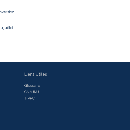
onversion
u juillet
Liens Utiles
Glossaire
CNAJMJ
IFPPC