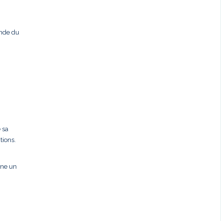
ande du
 sa
tions.
gne un