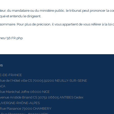
teur, du mandataire ou du ministère public, le tribunal peut prononcer la c
oqué et entendu le dirigeant.
sommaire. Pour plus de précision, il vous appartient de vous référer à la loi d
iches/56.FR.php
es
LE-DE-FRANCE
 de l'Hôtel ville CS 70005 92200 NEUILLY-SUR-SEINE
ACA
 Maréchal Joffre 06000 NICE
ue Aristide Briand CS 30751 06605 ANTIBES Cedex
AUVERGNE-RHÔNE-ALPES
e Plaisance 73000 CHAMBERY