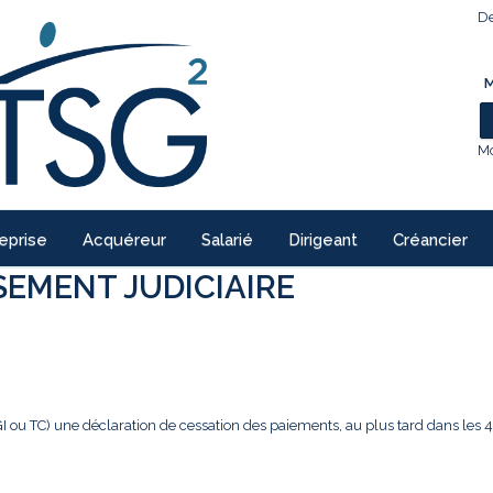
De
M
Mo
eprise
Acquéreur
Salarié
Dirigeant
Créancier
EMENT JUDICIAIRE
GI ou TC) une déclaration de cessation des paiements, au plus tard dans les 4