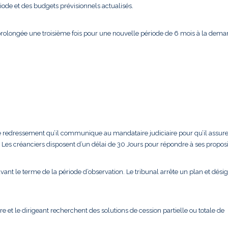
iode et des budgets prévisionnels actualisés.
prolongée une troisième fois pour une nouvelle période de 6 mois à la dem
 de redressement qu’il communique au mandataire judiciaire pour qu’il assure
Les créanciers disposent d’un délai de 30 Jours pour répondre à ses proposi
vant le terme de la période d’observation. Le tribunal arrête un plan et dési
e et le dirigeant recherchent des solutions de cession partielle ou totale de