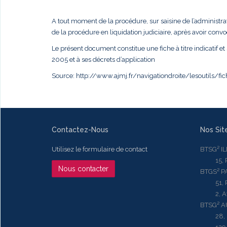
A tout moment de la procédure, sur saisine de l’administra
de la procédure en liquidation judiciaire, après avoir conv
Le présent document constitue une fiche à titre indicatif et 
2005 et à ses décrets d’application
Source: http://www.ajmj.fr/navigationdroite/lesoutils/f
Contactez-Nous
Nos Sit
Utilisez le formulaire de contact
BTSG² I
15, Rue
Nous contacter
BTGS² P
51, Rue
2, Aven
BTSG² 
28, Ru