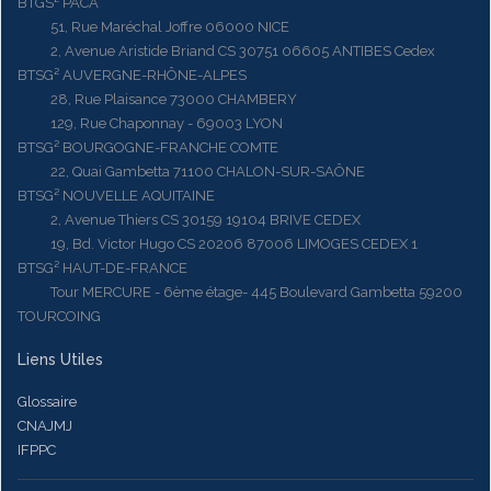
BTGS² PACA
51, Rue Maréchal Joffre 06000 NICE
2, Avenue Aristide Briand CS 30751 06605 ANTIBES Cedex
BTSG² AUVERGNE-RHÔNE-ALPES
28, Rue Plaisance 73000 CHAMBERY
129, Rue Chaponnay - 69003 LYON
BTSG² BOURGOGNE-FRANCHE COMTE
22, Quai Gambetta 71100 CHALON-SUR-SAÔNE
BTSG² NOUVELLE AQUITAINE
2, Avenue Thiers CS 30159 19104 BRIVE CEDEX
19, Bd. Victor Hugo CS 20206 87006 LIMOGES CEDEX 1
BTSG² HAUT-DE-FRANCE
Tour MERCURE - 6ème étage- 445 Boulevard Gambetta 59200
TOURCOING
Liens Utiles
Glossaire
CNAJMJ
IFPPC