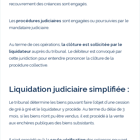
recouvrement des créances sont engagés.
Les
procédures judiciaires
sont engagées ou poursuivies par le
mandataire judiciaire.
Au terme de ces opérations,
la clôture est sollicitée par le
liquidateur
auprès du tribunal. Le débiteur est convoqué par
cette juridiction pour entendre prononcer la clôture de la
procédure collective.
Liquidation judiciaire simplifiée :
Le tribunal détermine les biens pouvant faire l’objet d’une cession
de gré à gré et le liquidateur y procède. Au terme du délai de 3
mois, si les biens n’ont pu être vendus, il est procédé à la vente
aux enchères publiques des biens subsistants.
Il n’est procédé qu’à la
seule vérification
des créances pouvant