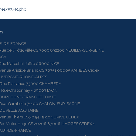
ches/57.FR.php
es
LE-DE-FRANCE
 de l'Hôtel ville CS 70005 92200 NEUILLY-SUR-SEINE
ACA
 Maréchal Joffre 06000 NICE
ue Aristide Briand CS 30751 06605 ANTIBES Cedex
AUVERGNE-RHÔNE-ALPES
e Plaisance 73000 CHAMBERY
ue Chaponnay - 69003 LYON
BOURGOGNE-FRANCHE COMTE
ai Gambetta 71100 CHALON-SUR-SAÔNE
OUVELLE AQUITAINE
ue Thiers CS 30159 19104 BRIVE CEDEX
 Victor Hugo CS 20206 87006 LIMOGES CEDEX 1
HAUT-DE-FRANCE