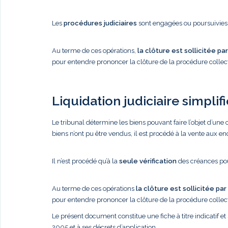
Les
procédures judiciaires
sont engagées ou poursuivies 
Au terme de ces opérations,
la clôture est sollicitée par
pour entendre prononcer la clôture de la procédure collect
Liquidation judiciaire simplifi
Le tribunal détermine les biens pouvant faire l’objet d’une 
biens n’ont pu être vendus, il est procédé à la vente aux e
Il n’est procédé qu’à la
seule vérification
des créances po
Au terme de ces opérations
la clôture est sollicitée par
pour entendre prononcer la clôture de la procédure collect
Le présent document constitue une fiche à titre indicatif et 
2005 et à ses décrets d’application