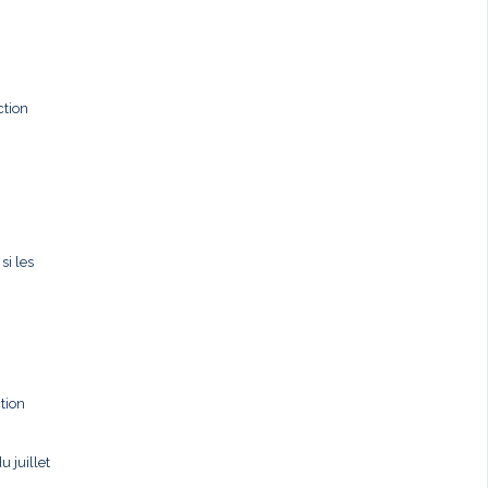
ction
si les
tion
u juillet