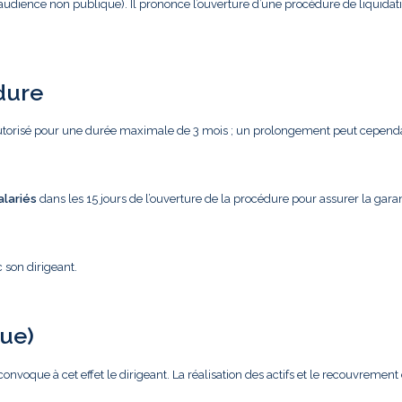
audience non publique). Il prononce l’ouverture d’une procédure de liquidat
dure
utorisé pour une durée maximale de 3 mois ; un prolongement peut cepend
alariés
dans les 15 jours de l’ouverture de la procédure pour assurer la gara
c son dirigeant.
que)
convoque à cet effet le dirigeant. La réalisation des actifs et le recouvrement