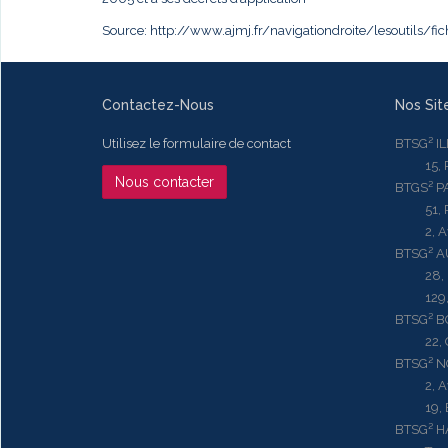
Source:
http://www.ajmj.fr/navigationdroite/lesoutils/fi
Contactez-Nous
Nos Sit
Utilisez le formulaire de contact
BTSG² I
15, Rue
Nous contacter
BTGS² P
51, Rue
2, Aven
BTSG² 
28, Ru
129, R
BTSG² 
22, Qu
BTSG² N
2, Aven
19, Bd.
BTSG² 