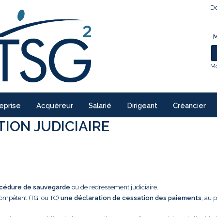
De
M
Mo
eprise
Acquéreur
Salarié
Dirigeant
Créancier
ION JUDICIAIRE
cédure de sauvegarde
ou de redressement judiciaire.
 compétent (TGI ou TC)
une déclaration de cessation des paiements
, au 