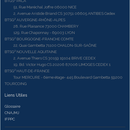
BTGS² PACA
51, Rue Maréchal Joffre 06000 NICE
2, Avenue Aristide Briand CS 30751 06605 ANTIBES Cedex
BTSG² AUVERGNE-RHÔNE-ALPES
28, Rue Plaisance 73000 CHAMBERY
129, Rue Chaponnay - 69003 LYON
BTSG² BOURGOGNE-FRANCHE COMTE
22, Quai Gambetta 71100 CHALON-SUR-SAÔNE
BTSG² NOUVELLE AQUITAINE
2, Avenue Thiers CS 30159 19104 BRIVE CEDEX
19, Bd. Victor Hugo CS 20206 87006 LIMOGES CEDEX 1
BTSG² HAUT-DE-FRANCE
Tour MERCURE - 6ème étage- 445 Boulevard Gambetta 59200
TOURCOING
Liens Utiles
Glossaire
CNAJMJ
IFPPC