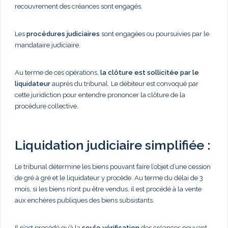
recouvrement des créances sont engagés.
Les
procédures judiciaires
sont engagées ou poursuivies par le
mandataire judiciaire.
Au terme de ces opérations,
la clôture est sollicitée par le
liquidateur
auprès du tribunal. Le débiteur est convoqué par
cette juridiction pour entendre prononcer la clôture de la
procédure collective.
Liquidation judiciaire simplifiée :
Le tribunal détermine les biens pouvant faire l’objet d’une cession
de gré à gré et le liquidateur y procède. Au terme du délai de 3
mois, si les biens n’ont pu être vendus, il est procédé à la vente
aux enchères publiques des biens subsistants.
Il n’est procédé qu’à la
seule vérification
des créances pouvant