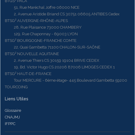
BTGS² PACA
51, Rue Maréchal Joffre 06000 NICE
2, Avenue Aristide Briand CS 30751 06605 ANTIBES Cedex
BTSG² AUVERGNE-RHÔNE-ALPES
28, Rue Plaisance 73000 CHAMBERY
129, Rue Chaponnay - 69003 LYON
BTSG² BOURGOGNE-FRANCHE COMTE
22, Quai Gambetta 71100 CHALON-SUR-SAÔNE
BTSG² NOUVELLE AQUITAINE
2, Avenue Thiers CS 30159 19104 BRIVE CEDEX
19, Bd. Victor Hugo CS 20206 87006 LIMOGES CEDEX 1
BTSG² HAUT-DE-FRANCE
Tour MERCURE - 6ème étage- 445 Boulevard Gambetta 59200
TOURCOING
Liens Utiles
Glossaire
CNAJMJ
IFPPC