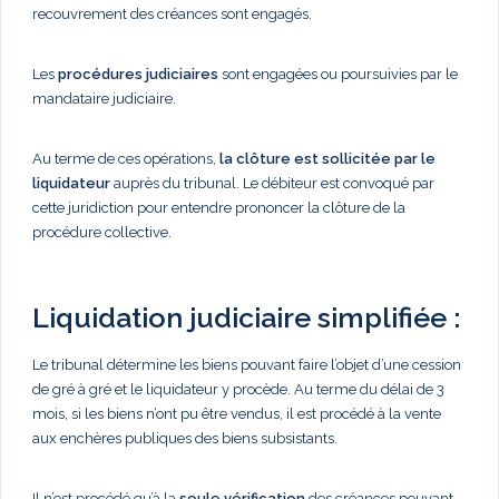
recouvrement des créances sont engagés.
Les
procédures judiciaires
sont engagées ou poursuivies par le
mandataire judiciaire.
Au terme de ces opérations,
la clôture est sollicitée par le
liquidateur
auprès du tribunal. Le débiteur est convoqué par
cette juridiction pour entendre prononcer la clôture de la
procédure collective.
Liquidation judiciaire simplifiée :
Le tribunal détermine les biens pouvant faire l’objet d’une cession
de gré à gré et le liquidateur y procède. Au terme du délai de 3
mois, si les biens n’ont pu être vendus, il est procédé à la vente
aux enchères publiques des biens subsistants.
Il n’est procédé qu’à la
seule vérification
des créances pouvant