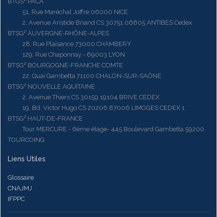
BTGS² PACA
51, Rue Maréchal Joffre 06000 NICE
2, Avenue Aristide Briand CS 30751 06605 ANTIBES Cedex
BTSG² AUVERGNE-RHÔNE-ALPES
28, Rue Plaisance 73000 CHAMBERY
129, Rue Chaponnay - 69003 LYON
BTSG² BOURGOGNE-FRANCHE COMTE
22, Quai Gambetta 71100 CHALON-SUR-SAÔNE
BTSG² NOUVELLE AQUITAINE
2, Avenue Thiers CS 30159 19104 BRIVE CEDEX
19, Bd. Victor Hugo CS 20206 87006 LIMOGES CEDEX 1
BTSG² HAUT-DE-FRANCE
Tour MERCURE - 6ème étage- 445 Boulevard Gambetta 59200
TOURCOING
Liens Utiles
Glossaire
CNAJMJ
IFPPC