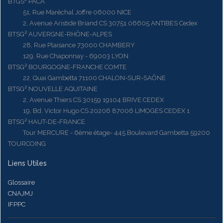
BTGS² PACA
51, Rue Maréchal Joffre 06000 NICE
2, Avenue Aristide Briand CS 30751 06605 ANTIBES Cedex
BTSG² AUVERGNE-RHÔNE-ALPES
28, Rue Plaisance 73000 CHAMBERY
129, Rue Chaponnay - 69003 LYON
BTSG² BOURGOGNE-FRANCHE COMTE
22, Quai Gambetta 71100 CHALON-SUR-SAÔNE
BTSG² NOUVELLE AQUITAINE
2, Avenue Thiers CS 30159 19104 BRIVE CEDEX
19, Bd. Victor Hugo CS 20206 87006 LIMOGES CEDEX 1
BTSG² HAUT-DE-FRANCE
Tour MERCURE - 6ème étage- 445 Boulevard Gambetta 59200
TOURCOING
Liens Utiles
Glossaire
CNAJMJ
IFPPC