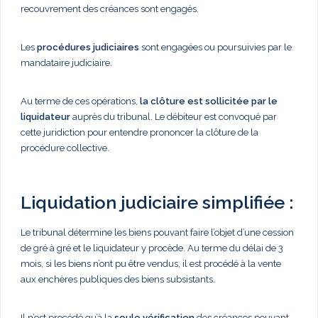
recouvrement des créances sont engagés.
Les
procédures judiciaires
sont engagées ou poursuivies par le
mandataire judiciaire.
Au terme de ces opérations,
la clôture est sollicitée par le
liquidateur
auprès du tribunal. Le débiteur est convoqué par
cette juridiction pour entendre prononcer la clôture de la
procédure collective.
Liquidation judiciaire simplifiée :
Le tribunal détermine les biens pouvant faire l’objet d’une cession
de gré à gré et le liquidateur y procède. Au terme du délai de 3
mois, si les biens n’ont pu être vendus, il est procédé à la vente
aux enchères publiques des biens subsistants.
Il n’est procédé qu’à la
seule vérification
des créances pouvant