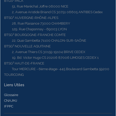
BTGS² PACA
51, Rue Maréchal Joffre 06000 NICE
2, Avenue Aristide Briand CS 30751 06605 ANTIBES Cedex
BTSG² AUVERGNE-RHÔNE-ALPES
28, Rue Plaisance 73000 CHAMBERY
129, Rue Chaponnay - 69003 LYON
BTSG² BOURGOGNE-FRANCHE COMTE
22, Quai Gambetta 71100 CHALON-SUR-SAÔNE
BTSG² NOUVELLE AQUITAINE
2, Avenue Thiers CS 30159 19104 BRIVE CEDEX
19, Bd. Victor Hugo CS 20206 87006 LIMOGES CEDEX 1
BTSG² HAUT-DE-FRANCE
Tour MERCURE - 6ème étage- 445 Boulevard Gambetta 59200
TOURCOING
Liens Utiles
Glossaire
CNAJMJ
IFPPC