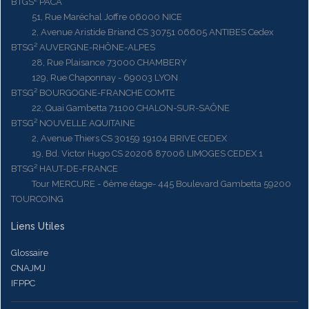
BTGS² PACA
51, Rue Maréchal Joffre 06000 NICE
2, Avenue Aristide Briand CS 30751 06605 ANTIBES Cedex
BTSG² AUVERGNE-RHÔNE-ALPES
28, Rue Plaisance 73000 CHAMBERY
129, Rue Chaponnay - 69003 LYON
BTSG² BOURGOGNE-FRANCHE COMTE
22, Quai Gambetta 71100 CHALON-SUR-SAÔNE
BTSG² NOUVELLE AQUITAINE
2, Avenue Thiers CS 30159 19104 BRIVE CEDEX
19, Bd. Victor Hugo CS 20206 87006 LIMOGES CEDEX 1
BTSG² HAUT-DE-FRANCE
Tour MERCURE - 6ème étage- 445 Boulevard Gambetta 59200
TOURCOING
Liens Utiles
Glossaire
CNAJMJ
IFPPC