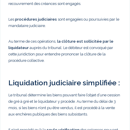
recouvrement des créances sont engagés.
Les
procédures judiciaires
sont engagées ou poursuivies par le
mandataire judiciaire.
Au terme de ces opérations,
la clôture est sollicitée par le
liquidateur
auprès du tribunal. Le débiteur est convoqué par
cette juridiction pour entendre prononcer la clôture de la
procédure collective.
Liquidation judiciaire simplifiée :
Le tribunal détermine les biens pouvant faire l’objet d’une cession
de gré à gré et le liquidateur y procède. Au terme du délai de 3
mois, si les biens n’ont pu être vendus, il est procédé à la vente
aux enchères publiques des biens subsistants.
Il n’est procédé qu’à la
seule vérification
des créances pouvant