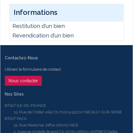
Informations
Restitution d'un bien
Revendication d'un bien
Contactez-Nous
Utilisez le formulaire de contact
Nous contacter
Nos Sites
BTSG² ILE-DE-FRANCE
15, Rue de l'Hôtel ville CS 70005 92200 NEUILLY-SUR-SEINE
BTGS² PACA
51, Rue Maréchal Joffre 06000 NICE
2, Avenue Aristide Briand CS 30751 06605 ANTIBES Cedex