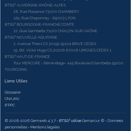
BTSG² AUVERGNE-RHÔNE-ALPES
28, Rue Plaisance 73000 CHAMBERY
129, Rue Chaponnay - 69003 LYON
BTSG² BOURGOGNE-FRANCHE COMTE
22, Quai Gambetta 71100 CHALON-SUR-SAÔNE
BTSG² NOUVELLE AQUITAINE
2, Avenue Thiers CS 30159 19104 BRIVE CEDEX
19, Bd. Victor Hugo CS 20206 87006 LIMOGES CEDEX 1
BTSG² HAUT-DE-FRANCE
Tour MERCURE - 6ème étage- 445 Boulevard Gambetta 59200
TOURCOING
Liens Utiles
Glossaire
CNAJMJ
IFPPC
© 2008-2026 Gemweb 4.3.7
- BTSG² utilise
Gemarcur ©
-
Données
personnelles
-
Mentions légales