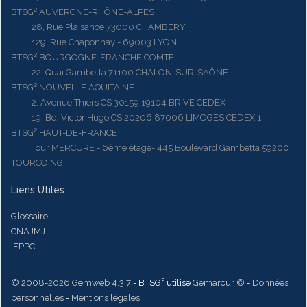
BTSG² AUVERGNE-RHÔNE-ALPES
28, Rue Plaisance 73000 CHAMBERY
129, Rue Chaponnay - 69003 LYON
BTSG² BOURGOGNE-FRANCHE COMTE
22, Quai Gambetta 71100 CHALON-SUR-SAÔNE
BTSG² NOUVELLE AQUITAINE
2, Avenue Thiers CS 30159 19104 BRIVE CEDEX
19, Bd. Victor Hugo CS 20206 87006 LIMOGES CEDEX 1
BTSG² HAUT-DE-FRANCE
Tour MERCURE - 6ème étage- 445 Boulevard Gambetta 59200
TOURCOING
Liens Utiles
Glossaire
CNAJMJ
IFPPC
© 2008-2026 Gemweb 4.3.7
- BTSG² utilise
Gemarcur ©
-
Données
personnelles
-
Mentions légales