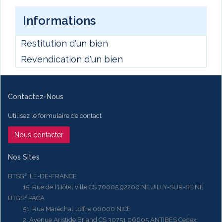
Informations
Restitution d'un bien
Revendication d'un bien
Contactez-Nous
Utilisez le formulaire de contact
Nous contacter
Nos Sites
BTSG² ILE-DE-FRANCE
15, Rue de l'Hôtel ville CS 70005 92200 NEUILLY-SUR-SEINE
BTGS² PACA
51, Rue Maréchal Joffre 06000 NICE
2, Avenue Aristide Briand CS 30751 06605 ANTIBES Cedex