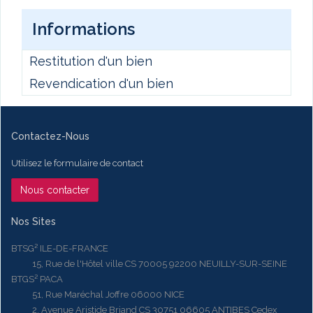
Informations
Restitution d'un bien
Revendication d'un bien
Contactez-Nous
Utilisez le formulaire de contact
Nous contacter
Nos Sites
BTSG² ILE-DE-FRANCE
15, Rue de l'Hôtel ville CS 70005 92200 NEUILLY-SUR-SEINE
BTGS² PACA
51, Rue Maréchal Joffre 06000 NICE
2, Avenue Aristide Briand CS 30751 06605 ANTIBES Cedex