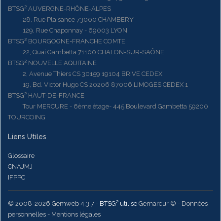
BTSG² AUVERGNE-RHÔNE-ALPES
28, Rue Plaisance 73000 CHAMBERY
129, Rue Chaponnay - 69003 LYON
BTSG² BOURGOGNE-FRANCHE COMTE
22, Quai Gambetta 71100 CHALON-SUR-SAÔNE
BTSG² NOUVELLE AQUITAINE
2, Avenue Thiers CS 30159 19104 BRIVE CEDEX
19, Bd. Victor Hugo CS 20206 87006 LIMOGES CEDEX 1
BTSG² HAUT-DE-FRANCE
Tour MERCURE - 6ème étage- 445 Boulevard Gambetta 59200
TOURCOING
Liens Utiles
Glossaire
CNAJMJ
IFPPC
© 2008-2026 Gemweb 4.3.7
- BTSG² utilise
Gemarcur ©
-
Données
personnelles
-
Mentions légales