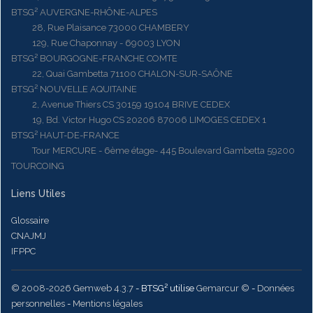
BTSG² AUVERGNE-RHÔNE-ALPES
28, Rue Plaisance 73000 CHAMBERY
129, Rue Chaponnay - 69003 LYON
BTSG² BOURGOGNE-FRANCHE COMTE
22, Quai Gambetta 71100 CHALON-SUR-SAÔNE
BTSG² NOUVELLE AQUITAINE
2, Avenue Thiers CS 30159 19104 BRIVE CEDEX
19, Bd. Victor Hugo CS 20206 87006 LIMOGES CEDEX 1
BTSG² HAUT-DE-FRANCE
Tour MERCURE - 6ème étage- 445 Boulevard Gambetta 59200
TOURCOING
Liens Utiles
Glossaire
CNAJMJ
IFPPC
© 2008-2026 Gemweb 4.3.7
- BTSG² utilise
Gemarcur ©
-
Données
personnelles
-
Mentions légales