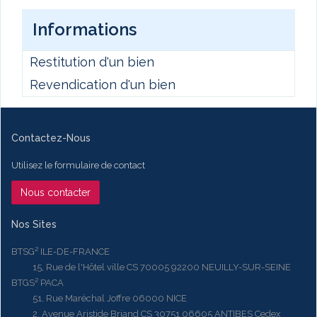
Informations
Restitution d'un bien
Revendication d'un bien
Contactez-Nous
Utilisez le formulaire de contact
Nous contacter
Nos Sites
BTSG² ILE-DE-FRANCE
15, Rue de l'Hôtel ville CS 70005 92200 NEUILLY-SUR-SEINE
BTGS² PACA
51, Rue Maréchal Joffre 06000 NICE
2, Avenue Aristide Briand CS 30751 06605 ANTIBES Cedex